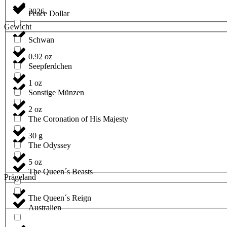
2026
Peace Dollar
Gewicht
Schwan
0.92 oz
Seepferdchen
1 oz
Sonstige Münzen
2 oz
The Coronation of His Majesty
30 g
The Odyssey
5 oz
The Queen´s Beasts
Prägeland
The Queen´s Reign
Australien