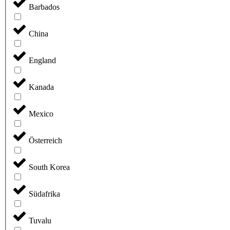
Barbados
China
England
Kanada
Mexico
Österreich
South Korea
Südafrika
Tuvalu