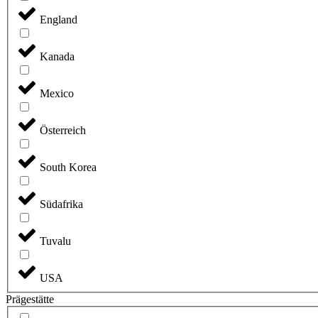
England
Kanada
Mexico
Österreich
South Korea
Südafrika
Tuvalu
USA
Prägestätte