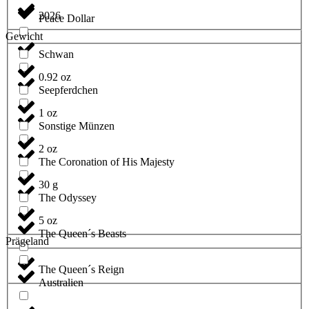
2026
Peace Dollar
Gewicht
Schwan
0.92 oz
Seepferdchen
1 oz
Sonstige Münzen
2 oz
The Coronation of His Majesty
30 g
The Odyssey
5 oz
The Queen´s Beasts
Prägeland
The Queen´s Reign
Australien