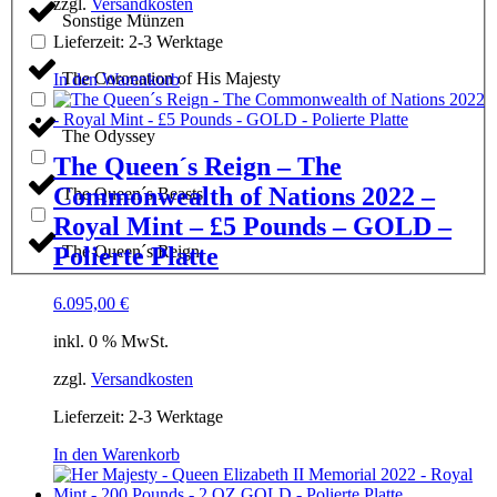
zzgl.
Versandkosten
Sonstige Münzen
Lieferzeit:
2-3 Werktage
The Coronation of His Majesty
In den Warenkorb
The Odyssey
The Queen´s Reign – The
Commonwealth of Nations 2022 –
The Queen´s Beasts
Royal Mint – £5 Pounds – GOLD –
Polierte Platte
The Queen´s Reign
6.095,00
€
inkl. 0 % MwSt.
zzgl.
Versandkosten
Lieferzeit:
2-3 Werktage
In den Warenkorb