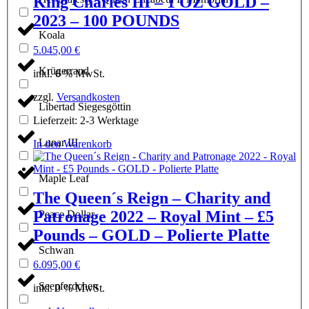
King Charles III – 1 OZ GOLD –
2023 – 100 POUNDS
Koala
5.045,00
€
Krügerrand
inkl. 0 % MwSt.
zzgl.
Versandkosten
Libertad Siegesgöttin
Lieferzeit:
2-3 Werktage
Lunar III
In den Warenkorb
Maple Leaf
The Queen´s Reign – Charity and
Patronage 2022 – Royal Mint – £5
Peace Dollar
Pounds – GOLD – Polierte Platte
Schwan
6.095,00
€
Seepferdchen
inkl. 0 % MwSt.