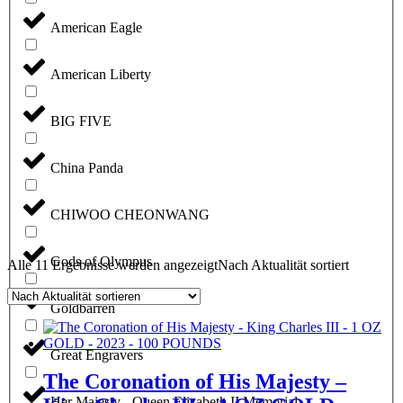
American Eagle
American Liberty
BIG FIVE
China Panda
CHIWOO CHEONWANG
Gods of Olympus
Alle 11 Ergebnisse werden angezeigt
Nach Aktualität sortiert
Goldbarren
Great Engravers
The Coronation of His Majesty –
Her Majesty - Queen Elizabeth II Memorial