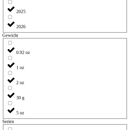
2025
2026
Gewicht
0.92 oz
1 oz
2 oz
30 g
5 oz
Serien