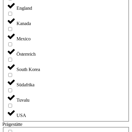
England
Kanada
Mexico
Österreich
South Korea
Südafrika
Tuvalu
USA
Prägestätte