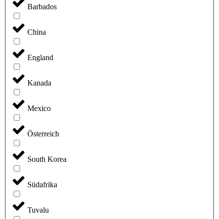
Barbados
China
England
Kanada
Mexico
Österreich
South Korea
Südafrika
Tuvalu