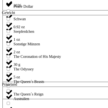
2026
Peace Dollar
Gewicht
Schwan
0.92 oz
Seepferdchen
1 oz
Sonstige Münzen
2 oz
The Coronation of His Majesty
30 g
The Odyssey
5 oz
The Queen´s Beasts
Prägeland
The Queen´s Reign
Australien