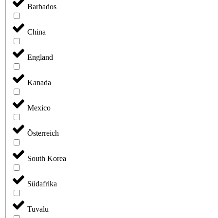
Barbados
China
England
Kanada
Mexico
Österreich
South Korea
Südafrika
Tuvalu