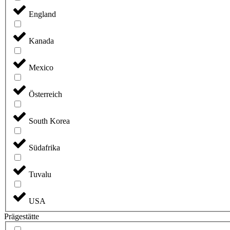
England
Kanada
Mexico
Österreich
South Korea
Südafrika
Tuvalu
USA
Prägestätte