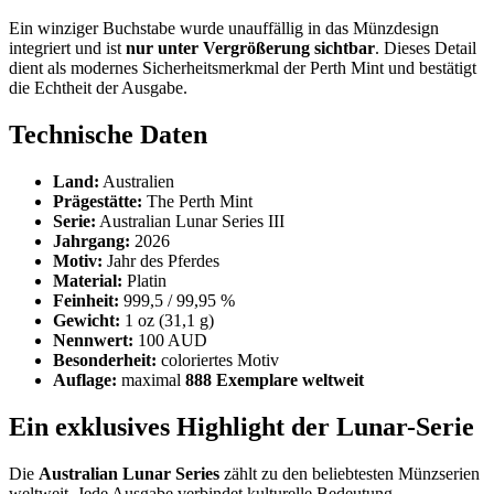
Ein winziger Buchstabe wurde unauffällig in das Münzdesign
integriert und ist
nur unter Vergrößerung sichtbar
. Dieses Detail
dient als modernes Sicherheitsmerkmal der Perth Mint und bestätigt
die Echtheit der Ausgabe.
Technische Daten
Land:
Australien
Prägestätte:
The Perth Mint
Serie:
Australian Lunar Series III
Jahrgang:
2026
Motiv:
Jahr des Pferdes
Material:
Platin
Feinheit:
999,5 / 99,95 %
Gewicht:
1 oz (31,1 g)
Nennwert:
100 AUD
Besonderheit:
coloriertes Motiv
Auflage:
maximal
888 Exemplare weltweit
Ein exklusives Highlight der Lunar-Serie
Die
Australian Lunar Series
zählt zu den beliebtesten Münzserien
weltweit. Jede Ausgabe verbindet kulturelle Bedeutung,