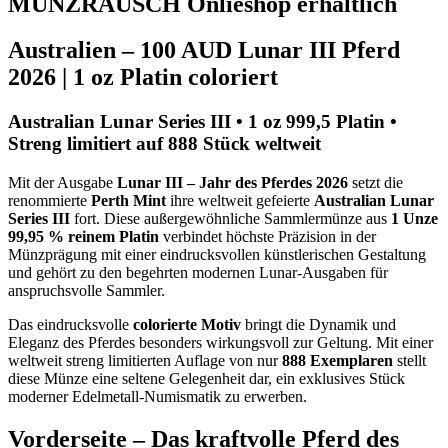
MÜNZRAUSCH Onlieshop erhältlich
Australien – 100 AUD Lunar III Pferd
2026 | 1 oz Platin coloriert
Australian Lunar Series III • 1 oz 999,5 Platin •
Streng limitiert auf 888 Stück weltweit
Mit der Ausgabe
Lunar III – Jahr des Pferdes 2026
setzt die
renommierte
Perth Mint
ihre weltweit gefeierte
Australian Lunar
Series III
fort. Diese außergewöhnliche Sammlermünze aus
1 Unze
99,95 % reinem Platin
verbindet höchste Präzision in der
Münzprägung mit einer eindrucksvollen künstlerischen Gestaltung
und gehört zu den begehrten modernen Lunar-Ausgaben für
anspruchsvolle Sammler.
Das eindrucksvolle
colorierte Motiv
bringt die Dynamik und
Eleganz des Pferdes besonders wirkungsvoll zur Geltung. Mit einer
weltweit streng limitierten Auflage von nur
888 Exemplaren
stellt
diese Münze eine seltene Gelegenheit dar, ein exklusives Stück
moderner Edelmetall-Numismatik zu erwerben.
Vorderseite – Das kraftvolle Pferd des