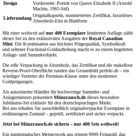
Design
Vorderseite: Porträt von Queen Elizabeth II (Arnold
Machin, 1965-Stil)
Originalkapseln, nummeriertes Zertifikat, luxuriöses
Lieferumfang
Ahornholz-Etui in Blattform
Mit einer weltweit auf
nur 400 Exemplare
limitierten Auflage zählt
dieses Set zu den exklusivsten Ausgaben der
Royal Canadian
Mint
. Die Kombination aus höchster Prägequalität, Symbolkraft
und seltener Fractional-Goldaufteilung macht es zu einem begehrten
Anlage- und Sammlerobjekt.
Die edle Verpackung in Ahornholz, das Zertifikat und die makellose
Reverse-Proof-Oberfläche runden das Gesamtbild perfekt ab – ein
würdiger Vertreter der Premium-Klasse unter den modernen
Goldprägungen.
Als autorisierter Händler für hochwertige Sammler- und
Anlagemünzen präsentiert
Münzrausch.de
dieses besondere
Jubiläums-Set exklusiv für den deutschsprachigen Markt.
Bei uns erhalten Sie ausschließlich originalverpackte Exemplare in
erstklassigem Zustand – geprüft, zertifiziert und sicher verpackt.
Jetzt bei Münzrausch.de sichern – nur 400 Sets weltweit!
Ein numismatisches Meisterwerk aus reinem 9999 Feingold, das