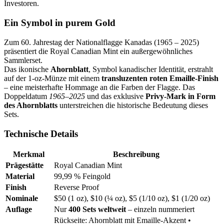
Investoren.
Ein Symbol in purem Gold
Zum 60. Jahrestag der Nationalflagge Kanadas (1965 – 2025)
präsentiert die Royal Canadian Mint ein außergewöhnliches
Sammlerset.
Das ikonische
Ahornblatt
, Symbol kanadischer Identität, erstrahlt
auf der 1-oz-Münze mit einem
transluzenten roten Emaille-Finish
– eine meisterhafte Hommage an die Farben der Flagge. Das
Doppeldatum
1965–2025
und das exklusive
Privy-Mark in Form
des Ahornblatts
unterstreichen die historische Bedeutung dieses
Sets.
Technische Details
Merkmal
Beschreibung
Prägestätte
Royal Canadian Mint
Material
99,99 % Feingold
Finish
Reverse Proof
Nominale
$50 (1 oz), $10 (¼ oz), $5 (1/10 oz), $1 (1/20 oz)
Auflage
Nur
400 Sets weltweit
– einzeln nummeriert
Rückseite: Ahornblatt mit Emaille-Akzent •