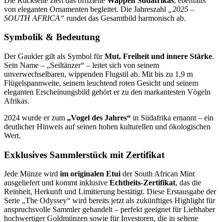
Die Rückseite ziert das offizielle
Wappen Südafrikas
, ebenfalls
von eleganten Ornamenten begleitet. Die Jahreszahl
„2025 –
SOUTH AFRICA“
rundet das Gesamtbild harmonisch ab.
Symbolik & Bedeutung
Der Gaukler gilt als Symbol für
Mut, Freiheit und innere Stärke
.
Sein Name – „Seiltänzer“ – leitet sich von seinem
unverwechselbaren, wippenden Flugstil ab. Mit bis zu 1,9 m
Flügelspannweite, seinem leuchtend roten Gesicht und seinem
eleganten Erscheinungsbild gehört er zu den markantesten Vögeln
Afrikas.
2024 wurde er zum
„Vogel des Jahres“
in Südafrika ernannt – ein
deutlicher Hinweis auf seinen hohen kulturellen und ökologischen
Wert.
Exklusives Sammlerstück mit Zertifikat
Jede Münze wird
im originalen Etui
der South African Mint
ausgeliefert und kommt inklusive
Echtheits-Zertifikat
, das die
Reinheit, Herkunft und Limitierung bestätigt. Diese Erstausgabe der
Serie „The Odyssey“ wird bereits jetzt als zukünftiges Highlight für
anspruchsvolle Sammler gehandelt – perfekt geeignet für Liebhaber
hochwertiger Goldmünzen sowie für Investoren, die in seltene