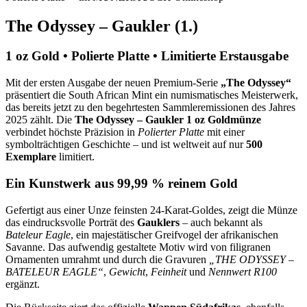
The Odyssey – Gaukler (1.)
1 oz Gold • Polierte Platte • Limitierte Erstausgabe
Mit der ersten Ausgabe der neuen Premium-Serie
„The Odyssey“
präsentiert die South African Mint ein numismatisches Meisterwerk,
das bereits jetzt zu den begehrtesten Sammleremissionen des Jahres
2025 zählt. Die
The Odyssey – Gaukler 1 oz Goldmünze
verbindet höchste Präzision in
Polierter Platte
mit einer
symbolträchtigen Geschichte – und ist weltweit auf nur
500
Exemplare
limitiert.
Ein Kunstwerk aus 99,99 % reinem Gold
Gefertigt aus einer Unze feinsten 24-Karat-Goldes, zeigt die Münze
das eindrucksvolle Porträt des
Gauklers
– auch bekannt als
Bateleur Eagle
, ein majestätischer Greifvogel der afrikanischen
Savanne. Das aufwendig gestaltete Motiv wird von filigranen
Ornamenten umrahmt und durch die Gravuren
„THE ODYSSEY –
BATELEUR EAGLE“
,
Gewicht
,
Feinheit
und
Nennwert R100
ergänzt.