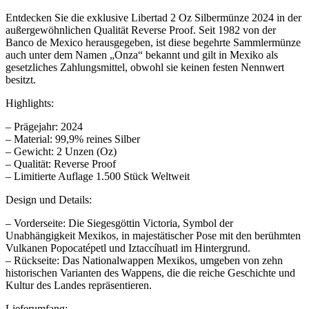
Entdecken Sie die exklusive Libertad 2 Oz Silbermünze 2024 in der
außergewöhnlichen Qualität Reverse Proof. Seit 1982 von der
Banco de Mexico herausgegeben, ist diese begehrte Sammlermünze
auch unter dem Namen „Onza“ bekannt und gilt in Mexiko als
gesetzliches Zahlungsmittel, obwohl sie keinen festen Nennwert
besitzt.
Highlights:
– Prägejahr: 2024
– Material: 99,9% reines Silber
– Gewicht: 2 Unzen (Oz)
– Qualität: Reverse Proof
– Limitierte Auflage 1.500 Stück Weltweit
Design und Details:
– Vorderseite: Die Siegesgöttin Victoria, Symbol der
Unabhängigkeit Mexikos, in majestätischer Pose mit den berühmten
Vulkanen Popocatépetl und Iztaccíhuatl im Hintergrund.
– Rückseite: Das Nationalwappen Mexikos, umgeben von zehn
historischen Varianten des Wappens, die die reiche Geschichte und
Kultur des Landes repräsentieren.
Lieferumfang: