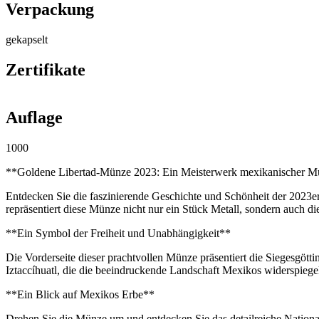
Verpackung
gekapselt
Zertifikate
Auflage
1000
**Goldene Libertad-Münze 2023: Ein Meisterwerk mexikanischer 
Entdecken Sie die faszinierende Geschichte und Schönheit der 2023e
repräsentiert diese Münze nicht nur ein Stück Metall, sondern auch die
**Ein Symbol der Freiheit und Unabhängigkeit**
Die Vorderseite dieser prachtvollen Münze präsentiert die Siegesgött
Iztaccíhuatl, die die beeindruckende Landschaft Mexikos widerspiege
**Ein Blick auf Mexikos Erbe**
Drehen Sie die Münze um und entdecken Sie das detailreiche Nationa