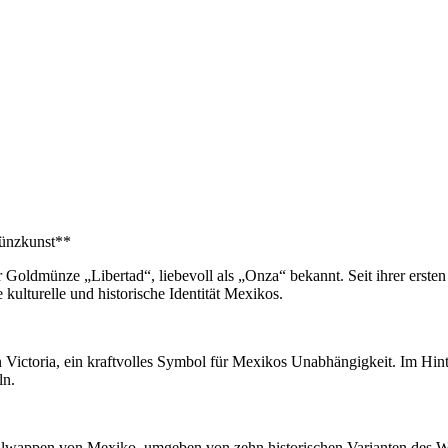
Münzkunst**
r Goldmünze „Libertad“, liebevoll als „Onza“ bekannt. Seit ihrer ers
 kulturelle und historische Identität Mexikos.
in Victoria, ein kraftvolles Symbol für Mexikos Unabhängigkeit. Im Hi
ln.
lwappen von Mexiko, umgeben von zehn historischen Varianten des Wap