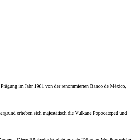
ten Prägung im Jahr 1981 von der renommierten Banco de México,
ntergrund erheben sich majestätisch die Vulkane Popocatépetl und
pens. Diese Rückseite ist nicht nur ein Tribut an Mexikos reiche