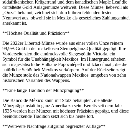
südafrikanischen Krügerrand und dem kanadischen Maple Leaf die
drittälteste Gold-Anlagemünze weltweit. Diese Münze, liebevoll als
„Onza“ bekannt, zeichnet sich durch ihren fehlenden festen
Nennwert aus, obwohl sie in Mexiko als gesetzliches Zahlungsmittel
anerkannt ist.
**Höchste Qualität und Präzision**
Die 2022er Libertad-Münze wurde aus einer vollen Unze reinem
99,9% Gold in der makellosen Stempelglanz-Qualität geprägt. Ihre
Vorderseite ziert die eindrucksvolle Siegesgöttin Victoria, ein
Symbol für die Unabhängigkeit Mexikos. Im Hintergrund erheben
sich majestätisch die Vulkane Popocatépetl und Iztaccíhuatl, die die
natürliche Schönheit Mexikos verkörpern. Auf der Rückseite zeigt
die Münze stolz das Nationalwappen Mexikos, umgeben von zehn
historischen Varianten des Wappens.
**Eine lange Tradition der Münzprägung**
Die Banco de México kann mit Stolz behaupten, die älteste
Münzprägeanstalt in ganz Amerika zu sein. Bereits seit dem Jahr
1535 werden hier Münzen mit höchster Präzision geprägt, und diese
beeindruckende Tradition setzt sich bis heute fort.
**Weltweite Nachfrage aufgrund begrenzter Auflage**