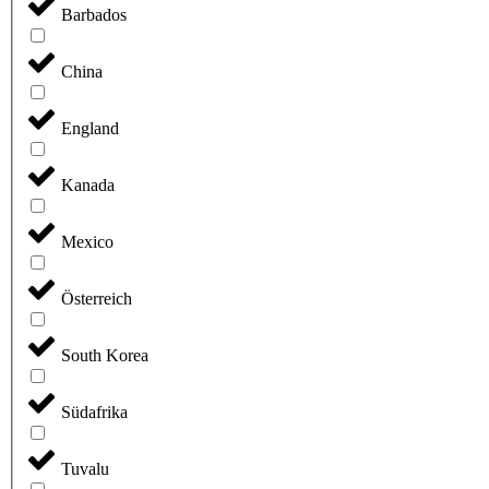
Barbados
China
England
Kanada
Mexico
Österreich
South Korea
Südafrika
Tuvalu