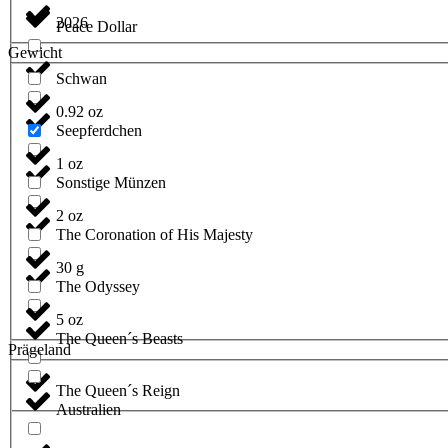
2026
Peace Dollar
Gewicht
Schwan
0.92 oz
Seepferdchen
1 oz
Sonstige Münzen
2 oz
The Coronation of His Majesty
30 g
The Odyssey
5 oz
The Queen´s Beasts
Prägeland
The Queen´s Reign
Australien