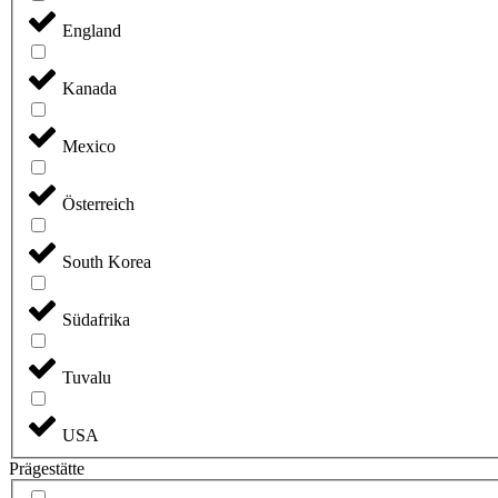
England
Kanada
Mexico
Österreich
South Korea
Südafrika
Tuvalu
USA
Prägestätte